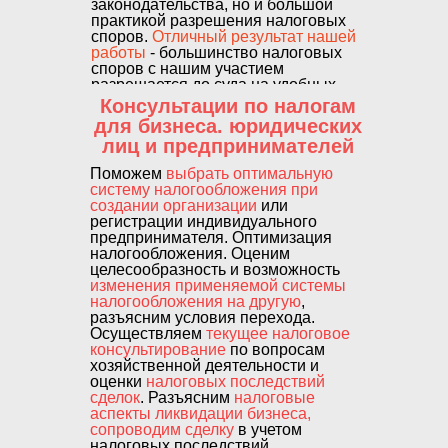
законодательства, но и большой
практикой разрешения налоговых
споров.
Отличный результат нашей
работы
- большинство налоговых
споров с нашим участием
разрешается до суда на удобных
для наших заказчиков условиях.
Консультации по налогам
для бизнеса. юридических
лиц и предпринимателей
Поможем
выбрать оптимальную
систему налогообложения при
создании организации
или
регистрации индивидуального
предпринимателя. Оптимизация
налогообложения. Оценим
целесообразность и возможность
изменения применяемой системы
налогообложения на другую
,
разъясним условия перехода.
Осуществляем
текущее налоговое
консультирование
по вопросам
хозяйственной деятельности и
оценки
налоговых последствий
сделок
. Разъясним
налоговые
аспекты ликвидации бизнеса,
сопроводим сделку
в учетом
налоговых последствий.